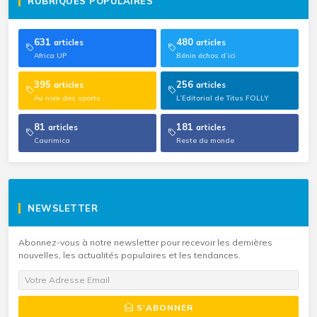
RUBRIQUES POPULAIRES
631
480
articles
articles
Africa UP
Bénin échos d’ici
395
256
articles
articles
Au nom des sports
L’Editorial de Titus FOLLY
81
181
articles
articles
Caurimica
Reste du monde
NEWSLETTER
Abonnez-vous à notre newsletter pour recevoir les dernières
nouvelles, les actualités populaires et les tendances.
S'ABONNER