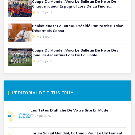
Coupe Du Monde : Voici Le Bulletin De Note De
Chaque Joueur Espagnol Lors De La Finale
Espagne-Argentine
il y a 3 jours
Bénin/Sénat : Le Bureau Présidé Par Patrice Talon
Désormais Connu
il y a 1 jour
Coupe Du Monde : Voici Le Bulletin De Note Des
Joueurs Argentins Lors De La Finale
il y a 3 jours
L'ÉDITORIAL DE TITUS FOLLY
Les Têtes D'affiche De Votre Site En Mode...
27 Jul 2026
Forum Social Mondial, Cotonou Pour Le Battement