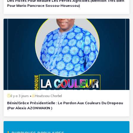
Des Pistes Pour Réduire Les Pertes Agricoles.(Mention Très Bien
Pour Mario Pancrace Sossou-Houessou)
il y a 3 jours •
Houéssou Charbel
Bénin/Grâce Présidentielle : Le Pardon Aux Couleurs Du Drapeau
(Par Alexis AZONWAKIN )