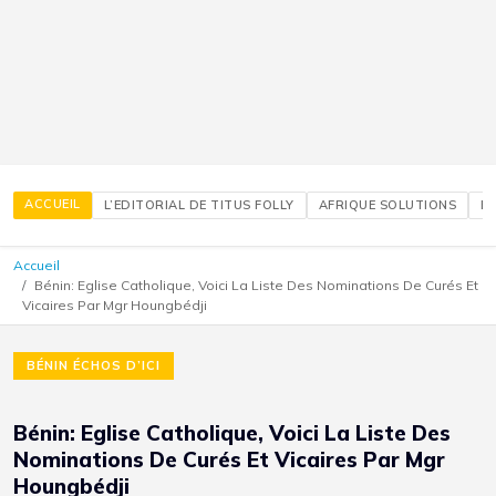
ACCUEIL
L’EDITORIAL DE TITUS FOLLY
AFRIQUE SOLUTIONS
É
Accueil
Bénin: Eglise Catholique, Voici La Liste Des Nominations De Curés Et
Vicaires Par Mgr Houngbédji
BÉNIN ÉCHOS D’ICI
Bénin: Eglise Catholique, Voici La Liste Des
Nominations De Curés Et Vicaires Par Mgr
Houngbédji