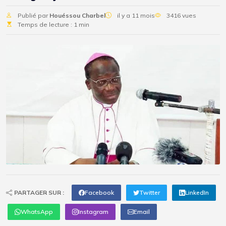
Publié par
Houéssou Charbel
il y a 11 mois
3416 vues
Temps de lecture : 1 min
PARTAGER SUR :
Facebook
Twitter
LinkedIn
WhatsApp
Instagram
Email