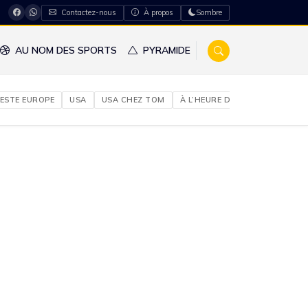
Contactez-nous
À propos
Sombre
AU NOM DES SPORTS
PYRAMIDE
ESTE EUROPE
USA
USA CHEZ TOM
À L’HEURE DU NIGERIA
À NO