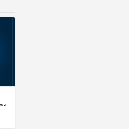
e
eau