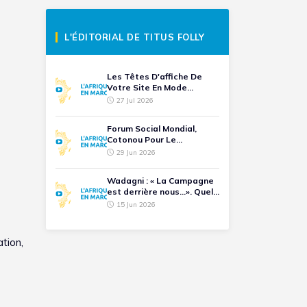
L'ÉDITORIAL DE TITUS FOLLY
Les Têtes D'affiche De
Votre Site En Mode...
27 Jul 2026
Forum Social Mondial,
Cotonou Pour Le
Battement De Cœur D'une
29 Jun 2026
Humanité
Wadagni : « La Campagne
est derrière nous...». Quel
Avenir Pour Les
15 Jun 2026
Opposants Ralliés ?
tion,