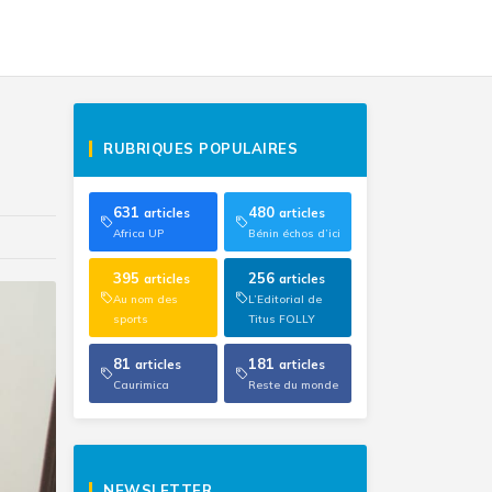
RUBRIQUES POPULAIRES
631
480
articles
articles
Africa UP
Bénin échos d’ici
395
256
articles
articles
Au nom des
L’Editorial de
sports
Titus FOLLY
81
181
articles
articles
Caurimica
Reste du monde
NEWSLETTER