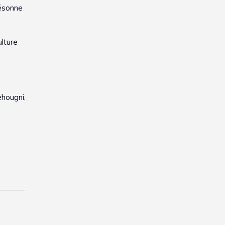
résonne
ulture
hougni,