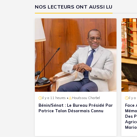
NOS LECTEURS ONT AUSSI LU
il y a 11 heures •
Houéssou Charbel
il y a
Bénin/Sénat : Le Bureau Présidé Par
Face 
Patrice Talon Désormais Connu
Mémoi
Des P
Agric
Mario