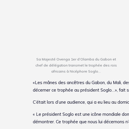
Sa Majesté Ovenga 1er d’Olamba du Gabon et
chef de délégation transmet le trophée des rois
africains à Nicéphore Soglo…
«Les mânes des ancêtres du Gabon, du Mali, des 
décerner ce trophée au président Soglo…», fait 
C’était lors d’une audience, qui a eu lieu au domic
« Le président Soglo est une icône mondiale dont l
démontrer. Ce trophée que nous lui décernons n’e