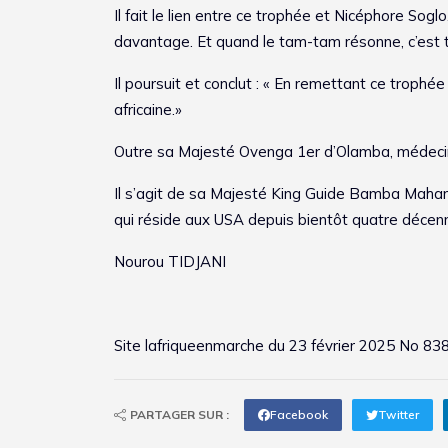
Il fait le lien entre ce trophée et Nicéphore Sog
davantage. Et quand le tam-tam résonne, c’est t
Il poursuit et conclut : « En remettant ce trophée
africaine.»
Outre sa Majesté Ovenga 1er d’Olamba, médecin d
Il s’agit de sa Majesté King Guide Bamba Mah
qui réside aux USA depuis bientôt quatre décenn
Nourou TIDJANI
Site
lafriqueenmarche
du 23 février 2025 No 83
PARTAGER SUR :
Facebook
Twitter