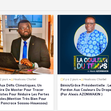
 2 jours •
Houéssou Charbel
il y a 2 jours •
Houéssou Charbel
Aux Défis Climatiques, Un
Bénin/Grâce Présidentielle : L
re De Master Pour Tracer
Pardon Aux Couleurs Du Drap
istes Pour Réduire Les Pertes
(Par Alexis AZONWAKIN )
oles.(Mention Très Bien Pour
 Pancrace Sossou-Houessou)