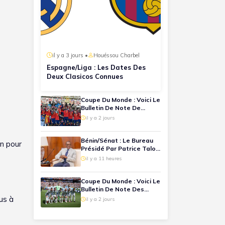
il y a 3 jours •
Houéssou Charbel
Espagne/Liga : Les Dates Des
Deux Clasicos Connues
Coupe Du Monde : Voici Le
Bulletin De Note De
Chaque Joueur Espagnol
il y a 2 jours
Lors De La Finale
Espagne-Argentine
Bénin/Sénat : Le Bureau
in pour
Présidé Par Patrice Talon
Désormais Connu
il y a 11 heures
Coupe Du Monde : Voici Le
Bulletin De Note Des
Joueurs Argentins Lors
lus à
il y a 2 jours
De La Finale