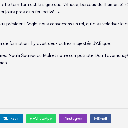
lo. « Le tam-tam est le signe que l’Afrique, berceau de l’humanité 
oujours près d’un feu activé…».
 au président Soglo, nous consacrons un roi, qui a su valoriser la c
e formation, il y avait deux autres majestés d’Afrique.
amed Npahi Śaanwi du Mali et notre compatriote Dah Tovomandjè
ies.
8
LinkedIn
WhatsApp
Instagram
Email