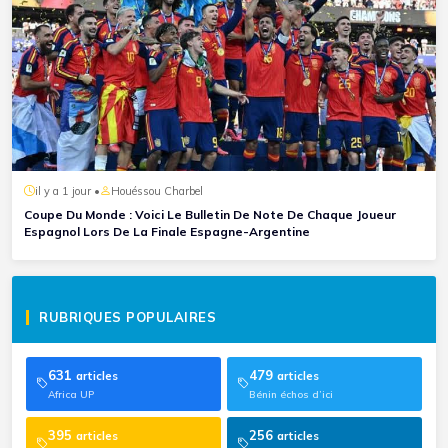
il y a 1 jour •
Houéssou Charbel
Coupe Du Monde : Voici Le Bulletin De Note De Chaque Joueur
Espagnol Lors De La Finale Espagne-Argentine
RUBRIQUES POPULAIRES
631
479
articles
articles
Africa UP
Bénin échos d’ici
395
256
articles
articles