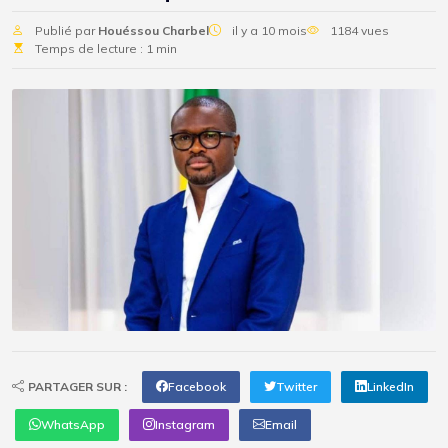
Publié par
Houéssou Charbel
il y a 10 mois
1184 vues
Temps de lecture : 1 min
PARTAGER SUR :
Facebook
Twitter
LinkedIn
WhatsApp
Instagram
Email