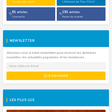
Au nom des sports
L’Editorial de Titus FOLLY
81
181
articles
articles
Caurimica
Reste du monde
NEWSLETTER
Abonnez-vous à notre newsletter pour recevoir les dernières
nouvelles, les actualités populaires et les tendances.
S'ABONNER
LES PLUS LUS