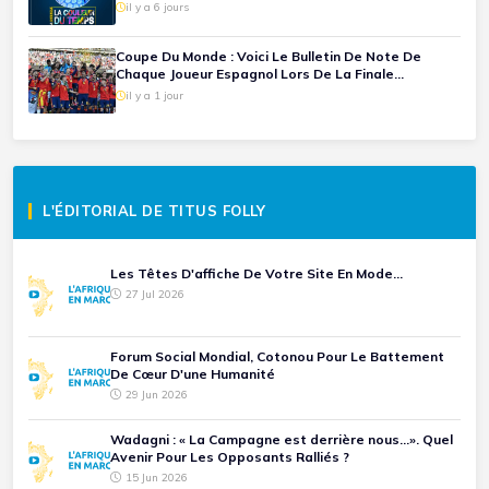
AZONWAKIN)
il y a 6 jours
Coupe Du Monde : Voici Le Bulletin De Note De
Chaque Joueur Espagnol Lors De La Finale
Espagne-Argentine
il y a 1 jour
L'ÉDITORIAL DE TITUS FOLLY
Les Têtes D'affiche De Votre Site En Mode...
27 Jul 2026
Forum Social Mondial, Cotonou Pour Le Battement
De Cœur D'une Humanité
29 Jun 2026
Wadagni : « La Campagne est derrière nous...». Quel
Avenir Pour Les Opposants Ralliés ?
15 Jun 2026