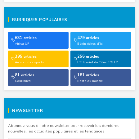
RUBRIQUES POPULAIRES
631
479
articles
articles
Africa UP
Bénin échos d’ici
395
256
articles
articles
Au nom des sports
L’Editorial de Titus FOLLY
81
181
articles
articles
Caurimica
Reste du monde
NEWSLETTER
Abonnez-vous à notre newsletter pour recevoir les dernières
nouvelles, les actualités populaires et les tendances.