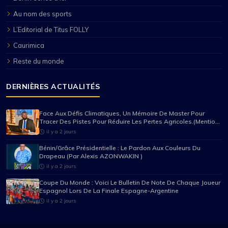
Au nom des sports
L’Editorial de Titus FOLLY
Caurimica
Reste du monde
DERNIÈRES ACTUALITÉS
Face Aux Défis Climatiques, Un Mémoire De Master Pour
Tracer Des Pistes Pour Réduire Les Pertes Agricoles.(Mention
Très Bien Pour Mario Pancrace Sossou-Houessou)
il y a 2 jours
Bénin/Grâce Présidentielle : Le Pardon Aux Couleurs Du
Drapeau (Par Alexis AZONWAKIN )
il y a 2 jours
Coupe Du Monde : Voici Le Bulletin De Note De Chaque Joueur
Espagnol Lors De La Finale Espagne-Argentine
il y a 2 jours