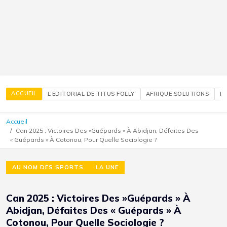
ACCUEIL
L’EDITORIAL DE TITUS FOLLY
AFRIQUE SOLUTIONS
É
Accueil
Can 2025 : Victoires Des »Guépards » À Abidjan, Défaites Des
« Guépards » À Cotonou, Pour Quelle Sociologie ?
AU NOM DES SPORTS
LA UNE
Can 2025 : Victoires Des »Guépards » À
Abidjan, Défaites Des « Guépards » À
Cotonou, Pour Quelle Sociologie ?