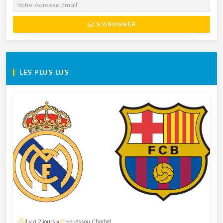
S'ABONNER
LES PLUS LUS
il y a 2 jours •
Houéssou Charbel