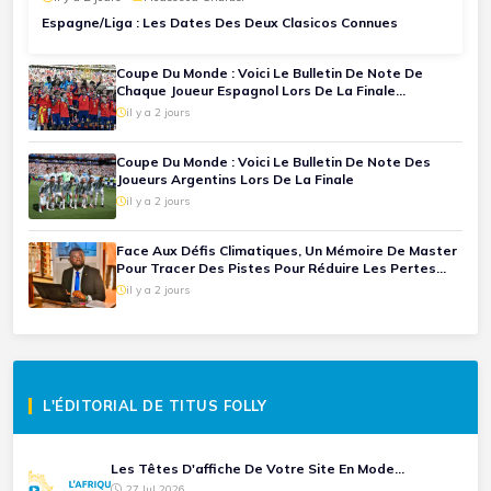
Espagne/Liga : Les Dates Des Deux Clasicos Connues
Coupe Du Monde : Voici Le Bulletin De Note De
Chaque Joueur Espagnol Lors De La Finale
Espagne-Argentine
il y a 2 jours
Coupe Du Monde : Voici Le Bulletin De Note Des
Joueurs Argentins Lors De La Finale
il y a 2 jours
Face Aux Défis Climatiques, Un Mémoire De Master
Pour Tracer Des Pistes Pour Réduire Les Pertes
Agricoles.(Mention Très Bien Pour Mario Pancrace
il y a 2 jours
Sossou-Houessou)
L'ÉDITORIAL DE TITUS FOLLY
Les Têtes D'affiche De Votre Site En Mode...
27 Jul 2026