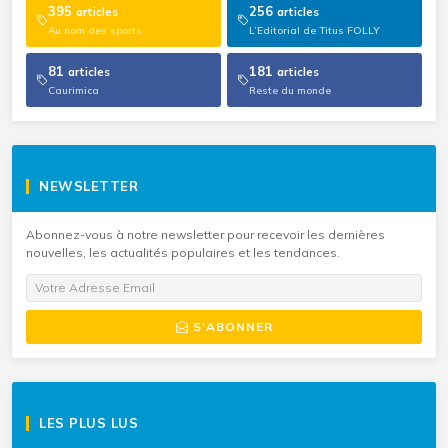
395
256
articles
articles
Au nom des sports
L’Editorial de Titus FOLLY
81
181
articles
articles
Caurimica
Reste du monde
NEWSLETTER
Abonnez-vous à notre newsletter pour recevoir les dernières
nouvelles, les actualités populaires et les tendances.
S'ABONNER
LES PLUS LUS