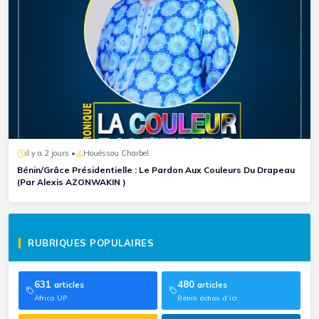
il y a 2 jours •
Houéssou Charbel
Bénin/Grâce Présidentielle : Le Pardon Aux Couleurs Du Drapeau
(Par Alexis AZONWAKIN )
RUBRIQUES POPULAIRES
631
480
articles
articles
Africa UP
Bénin échos d’ici