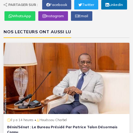
PARTAGER SUR :
Facebook
Twitter
LinkedIn
WhatsApp
Instagram
Email
NOS LECTEURS ONT AUSSI LU
il y a 14 heures •
Houéssou Charbel
Bénin/Sénat : Le Bureau Présidé Par Patrice Talon Désormais
Connu