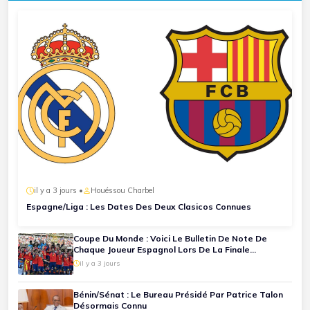
il y a 3 jours •
Houéssou Charbel
Espagne/Liga : Les Dates Des Deux Clasicos Connues
Coupe Du Monde : Voici Le Bulletin De Note De
Chaque Joueur Espagnol Lors De La Finale
Espagne-Argentine
il y a 3 jours
Bénin/Sénat : Le Bureau Présidé Par Patrice Talon
Désormais Connu