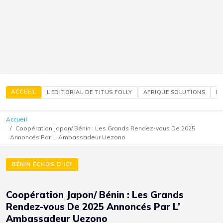
ACCUEIL
L’EDITORIAL DE TITUS FOLLY
AFRIQUE SOLUTIONS
É
Accueil
Coopération Japon/ Bénin : Les Grands Rendez-vous De 2025
Annoncés Par L’ Ambassadeur Uezono
BÉNIN ÉCHOS D’ICI
Coopération Japon/ Bénin : Les Grands
Rendez-vous De 2025 Annoncés Par L’
Ambassadeur Uezono