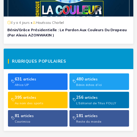
il y a 4 jours •
Houéssou Charbel
Bénin/Grâce Présidentielle : Le Pardon Aux Couleurs Du Drapeau
(Par Alexis AZONWAKIN )
RUBRIQUES POPULAIRES
631
480
articles
articles
Africa UP
Bénin échos d’ici
395
256
articles
articles
Au nom des sports
L’Editorial de Titus FOLLY
81
181
articles
articles
Caurimica
Reste du monde