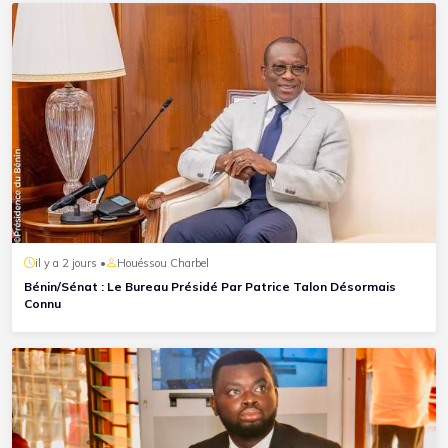
il y a 2 jours •
Houéssou Charbel
Bénin/Sénat : Le Bureau Présidé Par Patrice Talon Désormais
Connu