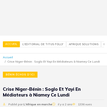
ACCUEIL
L’EDITORIAL DE TITUS FOLLY
AFRIQUE SOLUTIONS
É
Accueil
Crise Niger-Bénin : Soglo Et Yayi En Médiateurs à Niamey Ce Lundi
BÉNIN ÉCHOS D’ICI
Crise Niger-Bénin : Soglo Et Yayi En
Médiateurs à Niamey Ce Lundi
Publié par
L'Afrique en marche
il y a 2 ans
1336 vues