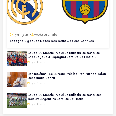
il y a 4 jours •
Houéssou Charbel
Espagne/Liga : Les Dates Des Deux Clasicos Connues
Coupe Du Monde : Voici Le Bulletin De Note De
Chaque Joueur Espagnol Lors De La Finale
Espagne-Argentine
il y a 4 jours
Bénin/Sénat : Le Bureau Présidé Par Patrice Talon
Désormais Connu
il y a 2 jours
Coupe Du Monde : Voici Le Bulletin De Note Des
Joueurs Argentins Lors De La Finale
il y a 4 jours