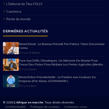
L’Editorial de Titus FOLLY
Caurimica
Reste du monde
DERNIÈRES ACTUALITÉS
Bénin/Sénat : Le Bureau Présidé Par Patrice Talon Désormais
Connu
il y a 23 heures
Face Aux Défis Climatiques, Un Mémoire De Master Pour
Tracer Des Pistes Pour Réduire Les Pertes Agricoles.(Mention
Très Bien Pour Mario Pancrace Sossou-Houessou)
il y a 3 jours
Bénin/Grâce Présidentielle : Le Pardon Aux Couleurs Du
Drapeau (Par Alexis AZONWAKIN )
il y a 3 jours
© 2026
L'Afrique en marche
. Tous droits réservés.
Confidentialité
Politique de cookies
Contactez-nous