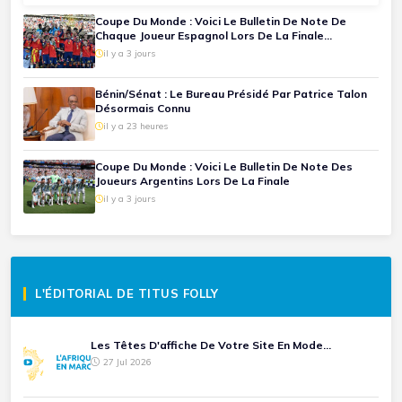
Coupe Du Monde : Voici Le Bulletin De Note De
Chaque Joueur Espagnol Lors De La Finale
Espagne-Argentine
il y a 3 jours
Bénin/Sénat : Le Bureau Présidé Par Patrice Talon
Désormais Connu
il y a 23 heures
Coupe Du Monde : Voici Le Bulletin De Note Des
Joueurs Argentins Lors De La Finale
il y a 3 jours
L'ÉDITORIAL DE TITUS FOLLY
Les Têtes D'affiche De Votre Site En Mode...
27 Jul 2026