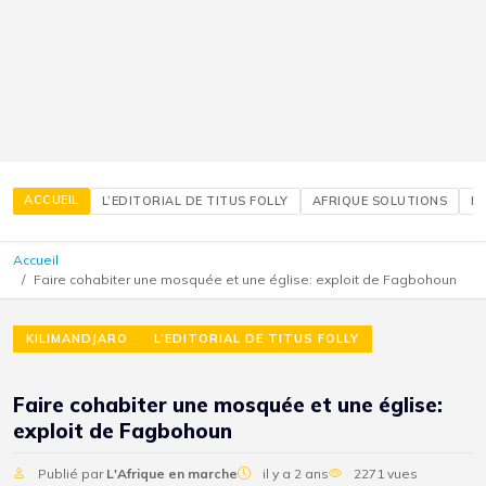
ACCUEIL
L’EDITORIAL DE TITUS FOLLY
AFRIQUE SOLUTIONS
É
Accueil
Faire cohabiter une mosquée et une église: exploit de Fagbohoun
KILIMANDJARO
L’EDITORIAL DE TITUS FOLLY
Faire cohabiter une mosquée et une église:
exploit de Fagbohoun
Publié par
L'Afrique en marche
il y a 2 ans
2271 vues