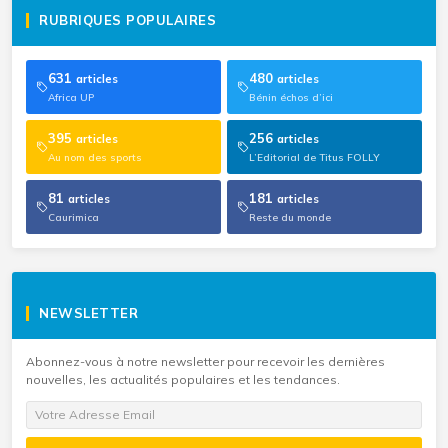
RUBRIQUES POPULAIRES
631
480
articles
articles
Africa UP
Bénin échos d’ici
395
256
articles
articles
Au nom des sports
L’Editorial de Titus FOLLY
81
181
articles
articles
Caurimica
Reste du monde
NEWSLETTER
Abonnez-vous à notre newsletter pour recevoir les dernières
nouvelles, les actualités populaires et les tendances.