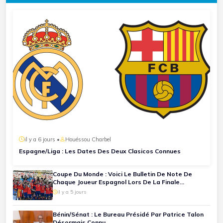
il y a 6 jours •
Houéssou Charbel
Espagne/Liga : Les Dates Des Deux Clasicos Connues
Coupe Du Monde : Voici Le Bulletin De Note De
Chaque Joueur Espagnol Lors De La Finale
Espagne-Argentine
il y a 5 jours
Bénin/Sénat : Le Bureau Présidé Par Patrice Talon
Désormais Connu