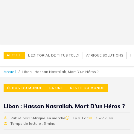
ACCUEIL
L’EDITORIAL DE TITUS FOLLY
AFRIQUE SOLUTIONS
É
Accueil
Liban : Hassan Nasrallah, Mort D’un Héros ?
ÉCHOS DU MONDE
LA UNE
RESTE DU MONDE
Liban : Hassan Nasrallah, Mort D’un Héros ?
Publié par
L'Afrique en marche
il y a 1 an
1572 vues
Temps de lecture : 5 mins