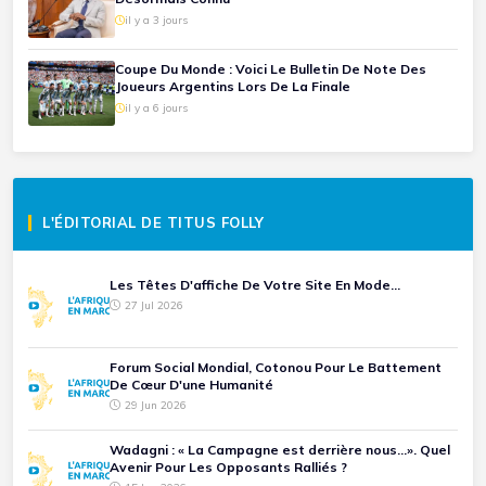
il y a 3 jours
Coupe Du Monde : Voici Le Bulletin De Note Des
Joueurs Argentins Lors De La Finale
il y a 6 jours
L'ÉDITORIAL DE TITUS FOLLY
Les Têtes D'affiche De Votre Site En Mode...
27 Jul 2026
Forum Social Mondial, Cotonou Pour Le Battement
De Cœur D'une Humanité
29 Jun 2026
Wadagni : « La Campagne est derrière nous...». Quel
Avenir Pour Les Opposants Ralliés ?