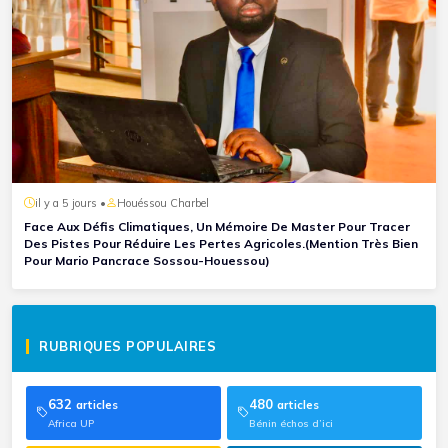
il y a 5 jours •
Houéssou Charbel
Face Aux Défis Climatiques, Un Mémoire De Master Pour Tracer
Des Pistes Pour Réduire Les Pertes Agricoles.(Mention Très Bien
Pour Mario Pancrace Sossou-Houessou)
RUBRIQUES POPULAIRES
632
480
articles
articles
Africa UP
Bénin échos d’ici