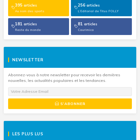
395
256
articles
articles
Au nom des sports
L’Editorial de Titus FOLLY
181
81
articles
articles
Reste du monde
Caurimica
NEWSLETTER
Abonnez-vous à notre newsletter pour recevoir les dernières
nouvelles, les actualités populaires et les tendances.
S'ABONNER
LES PLUS LUS