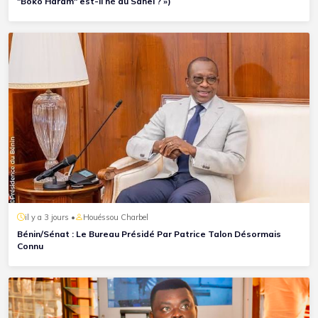
"Boko Haram" est-il né au Sahel ? »)
il y a 3 jours •
Houéssou Charbel
Bénin/Sénat : Le Bureau Présidé Par Patrice Talon Désormais
Connu