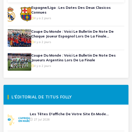
Espagne/Liga : Les Dates Des Deux Clasicos
Connues
il y a 2 jours
Coupe Du Monde : Voici Le Bulletin De Note De
Chaque Joueur Espagnol Lors De La Finale
Espagne-Argentine
il y a 2 jours
Coupe Du Monde : Voici Le Bulletin De Note Des
Joueurs Argentins Lors De La Finale
il y a 2 jours
L'ÉDITORIAL DE TITUS FOLLY
Les Têtes D'affiche De Votre Site En Mode...
27 Jul 2026