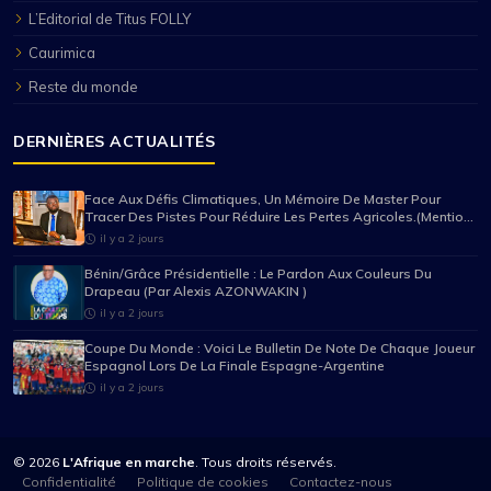
L’Editorial de Titus FOLLY
Caurimica
Reste du monde
DERNIÈRES ACTUALITÉS
Face Aux Défis Climatiques, Un Mémoire De Master Pour
Tracer Des Pistes Pour Réduire Les Pertes Agricoles.(Mention
Très Bien Pour Mario Pancrace Sossou-Houessou)
il y a 2 jours
Bénin/Grâce Présidentielle : Le Pardon Aux Couleurs Du
Drapeau (Par Alexis AZONWAKIN )
il y a 2 jours
Coupe Du Monde : Voici Le Bulletin De Note De Chaque Joueur
Espagnol Lors De La Finale Espagne-Argentine
il y a 2 jours
© 2026
L'Afrique en marche
. Tous droits réservés.
Confidentialité
Politique de cookies
Contactez-nous