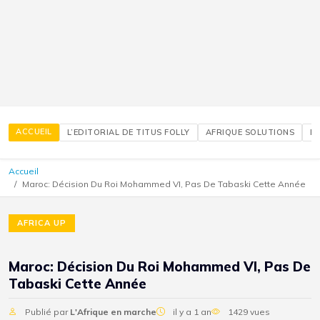
ACCUEIL
L’EDITORIAL DE TITUS FOLLY
AFRIQUE SOLUTIONS
É
Accueil
Maroc: Décision Du Roi Mohammed VI, Pas De Tabaski Cette Année
AFRICA UP
Maroc: Décision Du Roi Mohammed VI, Pas De
Tabaski Cette Année
Publié par
L'Afrique en marche
il y a 1 an
1429 vues