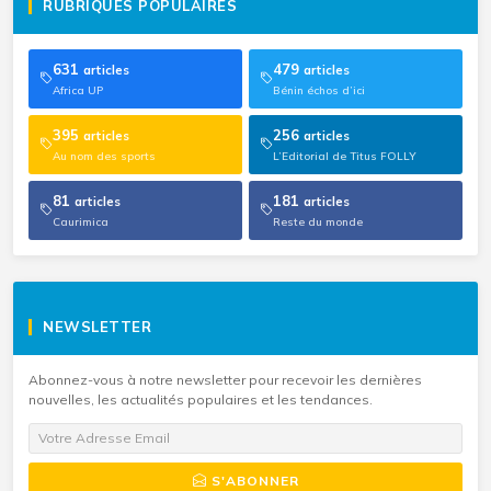
RUBRIQUES POPULAIRES
631
479
articles
articles
Africa UP
Bénin échos d’ici
395
256
articles
articles
Au nom des sports
L’Editorial de Titus FOLLY
81
181
articles
articles
Caurimica
Reste du monde
NEWSLETTER
Abonnez-vous à notre newsletter pour recevoir les dernières
nouvelles, les actualités populaires et les tendances.
S'ABONNER