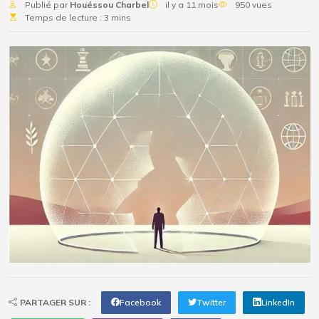
Publié par
Houéssou Charbel
il y a 11 mois
950 vues
Temps de lecture : 3 mins
PARTAGER SUR :
Facebook
Twitter
LinkedIn