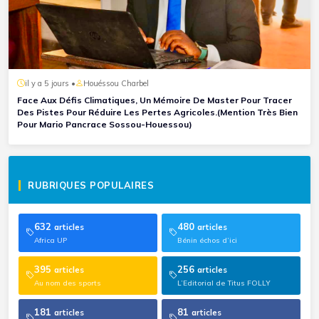
il y a 5 jours •
Houéssou Charbel
Face Aux Défis Climatiques, Un Mémoire De Master Pour Tracer
Des Pistes Pour Réduire Les Pertes Agricoles.(Mention Très Bien
Pour Mario Pancrace Sossou-Houessou)
RUBRIQUES POPULAIRES
632
480
articles
articles
Africa UP
Bénin échos d’ici
395
256
articles
articles
Au nom des sports
L’Editorial de Titus FOLLY
181
81
articles
articles