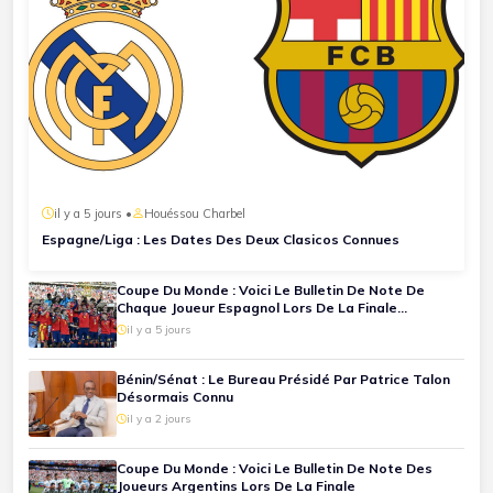
il y a 5 jours •
Houéssou Charbel
Espagne/Liga : Les Dates Des Deux Clasicos Connues
Coupe Du Monde : Voici Le Bulletin De Note De
Chaque Joueur Espagnol Lors De La Finale
Espagne-Argentine
il y a 5 jours
Bénin/Sénat : Le Bureau Présidé Par Patrice Talon
Désormais Connu
il y a 2 jours
Coupe Du Monde : Voici Le Bulletin De Note Des
Joueurs Argentins Lors De La Finale