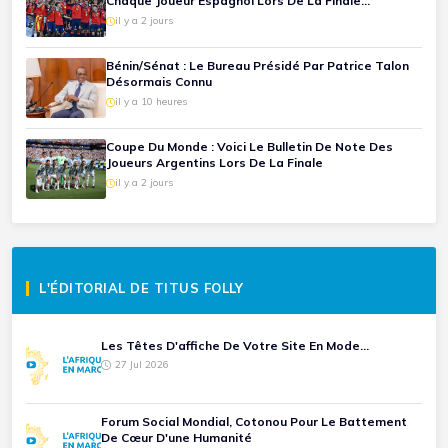
Chaque Joueur Espagnol Lors De La Finale
Espagne-Argentine
il y a 2 jours
Bénin/Sénat : Le Bureau Présidé Par Patrice Talon
Désormais Connu
il y a 10 heures
Coupe Du Monde : Voici Le Bulletin De Note Des
Joueurs Argentins Lors De La Finale
il y a 2 jours
L'ÉDITORIAL DE TITUS FOLLY
Les Têtes D'affiche De Votre Site En Mode...
27 Jul 2026
Forum Social Mondial, Cotonou Pour Le Battement
De Cœur D'une Humanité