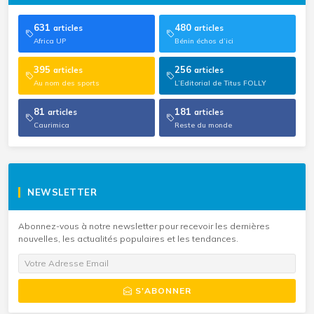
631
480
articles
articles
Africa UP
Bénin échos d’ici
395
256
articles
articles
Au nom des sports
L’Editorial de Titus FOLLY
81
181
articles
articles
Caurimica
Reste du monde
NEWSLETTER
Abonnez-vous à notre newsletter pour recevoir les dernières
nouvelles, les actualités populaires et les tendances.
S'ABONNER