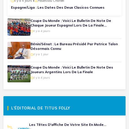
il y a 4 jours •
Houéssou Charbel
Espagne/Liga : Les Dates Des Deux Clasicos Connues
Coupe Du Monde : Voici Le Bulletin De Note De
Chaque Joueur Espagnol Lors De La Finale
Espagne-Argentine
il y a 4 jours
Bénin/Sénat : Le Bureau Présidé Par Patrice Talon
Désormais Connu
il y a 1 jour
Coupe Du Monde : Voici Le Bulletin De Note Des
Joueurs Argentins Lors De La Finale
il y a 4 jours
L'ÉDITORIAL DE TITUS FOLLY
Les Têtes D'affiche De Votre Site En Mode...