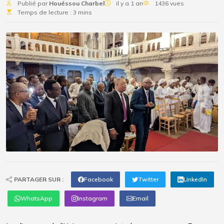
Publié par
Houéssou Charbel
il y a 1 an
1436 vues
Temps de lecture : 3 mins
PARTAGER SUR :
Facebook
Twitter
LinkedIn
WhatsApp
Instagram
Email