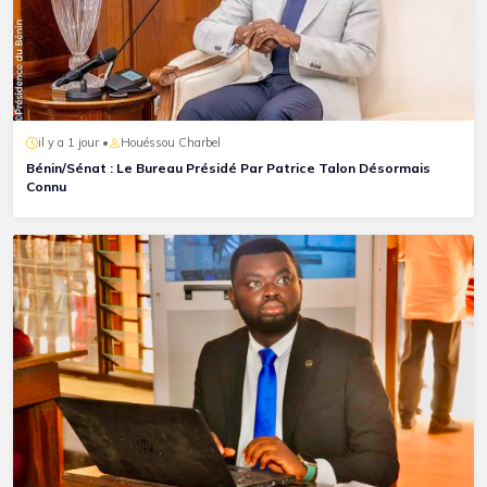
il y a 1 jour •
Houéssou Charbel
Bénin/Sénat : Le Bureau Présidé Par Patrice Talon Désormais
Connu