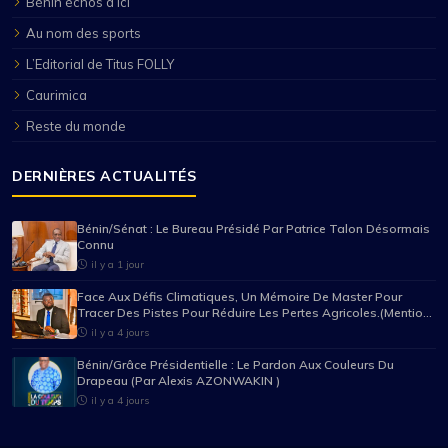
Bénin échos d’ici
Au nom des sports
L’Editorial de Titus FOLLY
Caurimica
Reste du monde
DERNIÈRES ACTUALITÉS
Bénin/Sénat : Le Bureau Présidé Par Patrice Talon Désormais
Connu
il y a 1 jour
Face Aux Défis Climatiques, Un Mémoire De Master Pour
Tracer Des Pistes Pour Réduire Les Pertes Agricoles.(Mention
Très Bien Pour Mario Pancrace Sossou-Houessou)
il y a 4 jours
Bénin/Grâce Présidentielle : Le Pardon Aux Couleurs Du
Drapeau (Par Alexis AZONWAKIN )
il y a 4 jours