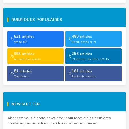
RUBRIQUES POPULAIRES
631
480
articles
articles
Africa UP
Bénin échos d’ici
395
256
articles
articles
Au nom des sports
L’Editorial de Titus FOLLY
81
181
articles
articles
Caurimica
Reste du monde
NEWSLETTER
Abonnez-vous à notre newsletter pour recevoir les dernières
nouvelles, les actualités populaires et les tendances.