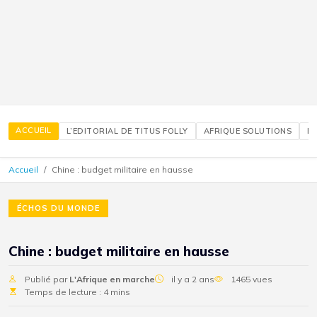
ACCUEIL
L’EDITORIAL DE TITUS FOLLY
AFRIQUE SOLUTIONS
É
Accueil
Chine : budget militaire en hausse
ÉCHOS DU MONDE
Chine : budget militaire en hausse
Publié par
L'Afrique en marche
il y a 2 ans
1465 vues
Temps de lecture : 4 mins