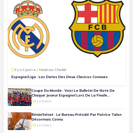
il y a 4 jours •
Houéssou Charbel
Espagne/Liga : Les Dates Des Deux Clasicos Connues
Coupe Du Monde : Voici Le Bulletin De Note De
Chaque Joueur Espagnol Lors De La Finale
Espagne-Argentine
il y a 4 jours
Bénin/Sénat : Le Bureau Présidé Par Patrice Talon
Désormais Connu
il y a 2 jours