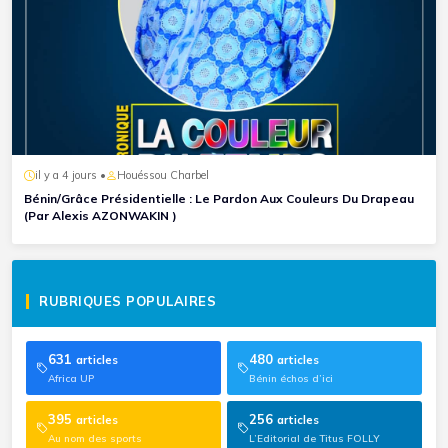
il y a 4 jours •
Houéssou Charbel
Bénin/Grâce Présidentielle : Le Pardon Aux Couleurs Du Drapeau
(Par Alexis AZONWAKIN )
RUBRIQUES POPULAIRES
631
480
articles
articles
Africa UP
Bénin échos d’ici
395
256
articles
articles
Au nom des sports
L’Editorial de Titus FOLLY