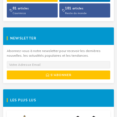
81
181
articles
articles
Caurimica
Reste du monde
NEWSLETTER
Abonnez-vous à notre newsletter pour recevoir les dernières
nouvelles, les actualités populaires et les tendances.
S'ABONNER
LES PLUS LUS