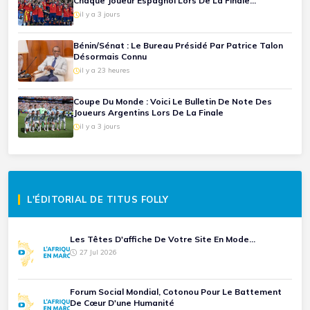
Chaque Joueur Espagnol Lors De La Finale
Espagne-Argentine
il y a 3 jours
Bénin/Sénat : Le Bureau Présidé Par Patrice Talon
Désormais Connu
il y a 23 heures
Coupe Du Monde : Voici Le Bulletin De Note Des
Joueurs Argentins Lors De La Finale
il y a 3 jours
L'ÉDITORIAL DE TITUS FOLLY
Les Têtes D'affiche De Votre Site En Mode...
27 Jul 2026
Forum Social Mondial, Cotonou Pour Le Battement
De Cœur D'une Humanité