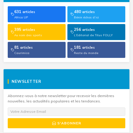
631
480
articles
articles
Africa UP
Bénin échos d’ici
395
256
articles
articles
Au nom des sports
L’Editorial de Titus FOLLY
81
181
articles
articles
Caurimica
Reste du monde
NEWSLETTER
Abonnez-vous à notre newsletter pour recevoir les dernières
nouvelles, les actualités populaires et les tendances.
S'ABONNER