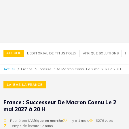
ACCUEIL
L’EDITORIAL DE TITUS FOLLY
AFRIQUE SOLUTIONS
É
Accueil
France : Successeur De Macron Connu Le 2 mai 2027 à 20 H
LÀ-BAS LA FRANCE
France : Successeur De Macron Connu Le 2
mai 2027 à 20 H
Publié par
L'Afrique en marche
il y a 1 mois
3276 vues
Temps de lecture : 2 mins