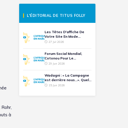
L'ÉDITORIAL DE TITUS FOLLY
Les Têtes D'affiche De
Votre Site En Mode...
27 Jul 2026
Forum Social Mondial,
Cotonou Pour Le
Battement De Cœur D'une
29 Jun 2026
Humanité
Wadagni : « La Campagne
est derrière nous...». Quel
Avenir Pour Les
15 Jun 2026
rnée
Opposants Ralliés ?
 Rohr,
buts à