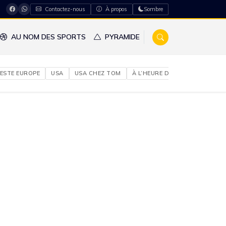
Contactez-nous
À propos
Sombre
AU NOM DES SPORTS
PYRAMIDE
ESTE EUROPE
USA
USA CHEZ TOM
À L’HEURE DU NIGERIA
À NO