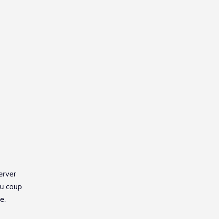
erver
au coup
e.