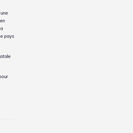
 une
 en
 a
le pays
fatale
pour