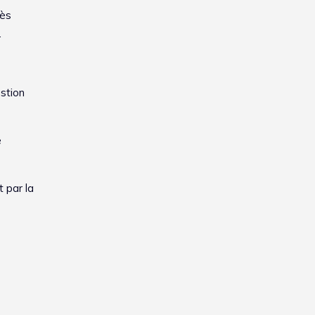
rès
.
estion
e
 par la