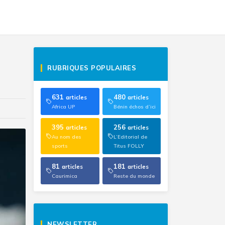
RUBRIQUES POPULAIRES
631
480
articles
articles
Africa UP
Bénin échos d’ici
395
256
articles
articles
Au nom des
L’Editorial de
sports
Titus FOLLY
81
181
articles
articles
Caurimica
Reste du monde
NEWSLETTER