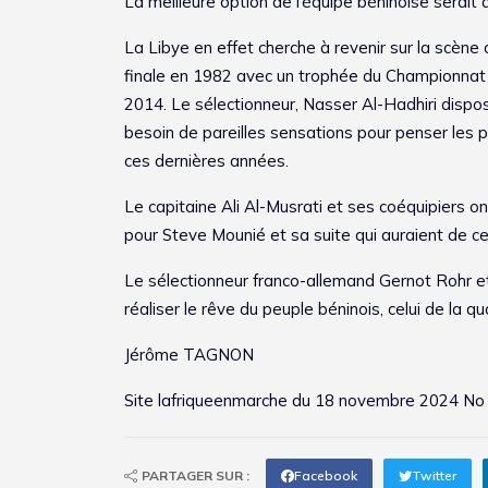
La meilleure option de l’équipe béninoise serait d
La Libye en effet cherche à revenir sur la scèn
finale en 1982 avec un trophée du Championnat 
2014. Le sélectionneur, Nasser Al-Hadhiri dispose
besoin de pareilles sensations pour penser les p
ces dernières années.
Le capitaine Ali Al-Musrati et ses coéquipiers ont
pour Steve Mounié et sa suite qui auraient de ce 
Le sélectionneur franco-allemand Gernot Rohr et
réaliser le rêve du peuple béninois, celui de la q
Jérôme TAGNON
Site
lafriqueenmarche
du 18 novembre 2024 No
PARTAGER SUR :
Facebook
Twitter