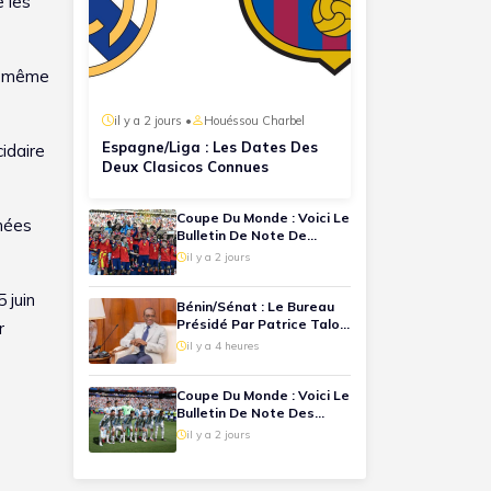
e les
nt même
il y a 2 jours •
Houéssou Charbel
Espagne/Liga : Les Dates Des
cidaire
Deux Clasicos Connues
Coupe Du Monde : Voici Le
nnées
Bulletin De Note De
Chaque Joueur Espagnol
il y a 2 jours
Lors De La Finale
Espagne-Argentine
 juin
Bénin/Sénat : Le Bureau
Présidé Par Patrice Talon
r
Désormais Connu
il y a 4 heures
Coupe Du Monde : Voici Le
Bulletin De Note Des
Joueurs Argentins Lors
il y a 2 jours
De La Finale