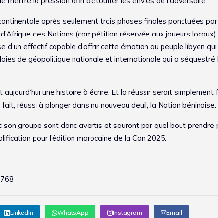
e mettre la pression afin d’étouffer les envies de l’adversaire.
e continentale après seulement trois phases finales ponctuées par
d’Afrique des Nations (compétition réservée aux joueurs locaux)
 d’un effectif capable d’offrir cette émotion au peuple libyen qui
laies de géopolitique nationale et internationale qui a séquestré 
 aujourd’hui une histoire à écrire. Et la réussir serait simplement 
fait, réussi à plonger dans nu nouveau deuil, la Nation béninoise.
 son groupe sont donc avertis et sauront par quel bout prendre 
ualification pour l’édition marocaine de la Can 2025.
 768
LinkedIn
WhatsApp
Instagram
Email