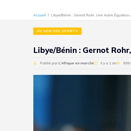
Accueil
Libye/Bénin : Gernot Rohr, Une Autre Équatio
AU NOM DES SPORTS
Libye/Bénin : Gernot Roh
Publié par
L'Afrique en marche
il y a 1 an
938 