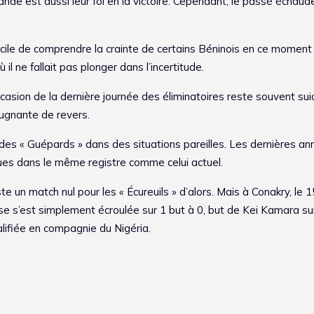
nde est aussi leur foi en la victoire. Cependant, le passé échaud
t facile de comprendre la crainte de certains Béninois en ce mome
l ne fallait pas plonger dans l’incertitude.
occasion de la dernière journée des éliminatoires reste souvent sui
pugnante de revers.
 des « Guépards » dans des situations pareilles. Les dernières a
es dans le même registre comme celui actuel.
ste un match nul pour les « Écureuils » d’alors. Mais à Conakry, le 15
oise s’est simplement écroulée sur 1 but à 0, but de Kei Kamara su
alifiée en compagnie du Nigéria.