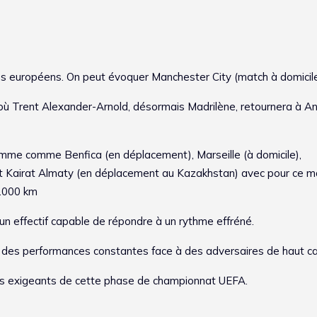
es européens. On peut évoquer Manchester City (match à domicil
où Trent Alexander-Arnold, désormais Madrilène, retournera à Anf
mme comme Benfica (en déplacement), Marseille (à domicile),
 et Kairat Almaty (en déplacement au Kazakhstan) avec pour ce m
2.000 km
un effectif capable de répondre à un rythme effréné.
er des performances constantes face à des adversaires de haut cal
plus exigeants de cette phase de championnat UEFA.