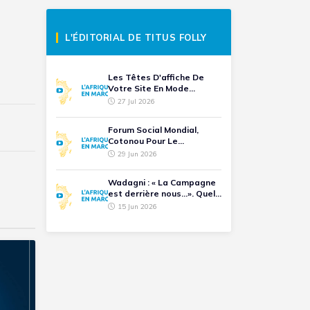
L'ÉDITORIAL DE TITUS FOLLY
Les Têtes D'affiche De
Votre Site En Mode...
27 Jul 2026
Forum Social Mondial,
Cotonou Pour Le
Battement De Cœur D'une
29 Jun 2026
Humanité
Wadagni : « La Campagne
est derrière nous...». Quel
Avenir Pour Les
15 Jun 2026
Opposants Ralliés ?