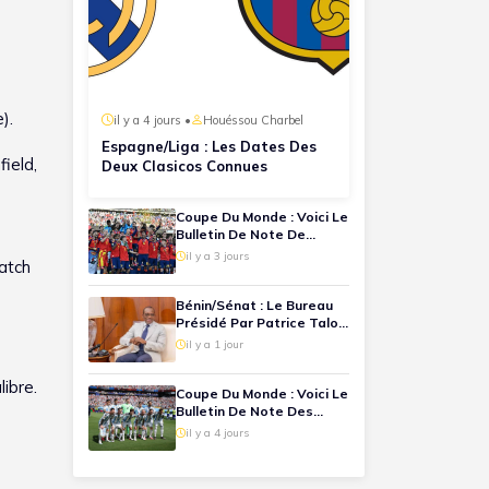
e).
il y a 4 jours •
Houéssou Charbel
Espagne/Liga : Les Dates Des
ield,
Deux Clasicos Connues
Coupe Du Monde : Voici Le
Bulletin De Note De
Chaque Joueur Espagnol
il y a 3 jours
atch
Lors De La Finale
Espagne-Argentine
Bénin/Sénat : Le Bureau
Présidé Par Patrice Talon
Désormais Connu
il y a 1 jour
ibre.
Coupe Du Monde : Voici Le
Bulletin De Note Des
Joueurs Argentins Lors
il y a 4 jours
De La Finale