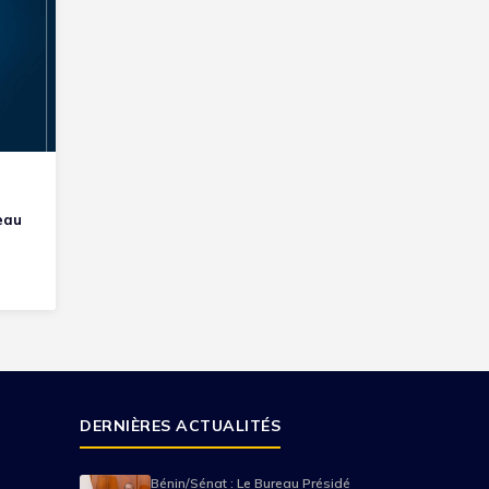
e
eau
DERNIÈRES ACTUALITÉS
Bénin/Sénat : Le Bureau Présidé