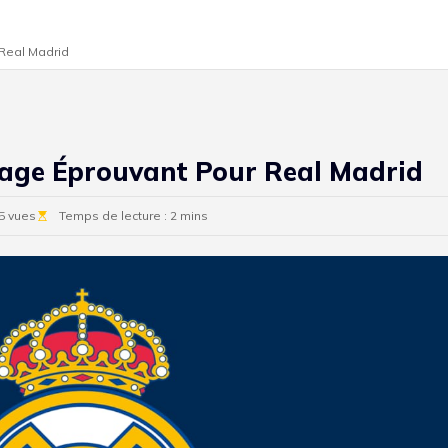
 Real Madrid
rage Éprouvant Pour Real Madrid
5 vues
Temps de lecture : 2 mins