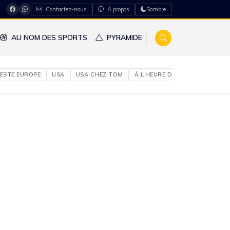
Contactez-nous
À propos
Sombre
AU NOM DES SPORTS
PYRAMIDE
ESTE EUROPE
USA
USA CHEZ TOM
À L’HEURE DU NIGERIA
À NO