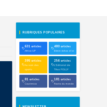
RUBRIQUES POPULAIRES
631
480
articles
articles
Africa UP
Bénin échos d’ici
395
256
articles
articles
Au nom des
L’Editorial de
sports
Titus FOLLY
81
181
articles
articles
Caurimica
Reste du monde
NEWSLETTER