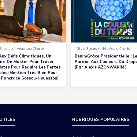
 3 jours •
Houéssou Charbel
il y a 3 jours •
Houéssou Charbel
Aux Défis Climatiques, Un
Bénin/Grâce Présidentielle : L
re De Master Pour Tracer
Pardon Aux Couleurs Du Drap
istes Pour Réduire Les Pertes
(Par Alexis AZONWAKIN )
oles.(Mention Très Bien Pour
 Pancrace Sossou-Houessou)
 UTILES
RUBRIQUES POPULAIRES