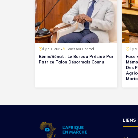
il y a 1 jour •
Houéssou Charbel
il y a
Bénin/Sénat : Le Bureau Présidé Par
Face 
Patrice Talon Désormais Connu
Mémoi
Des P
Agric
Mario
LIENS