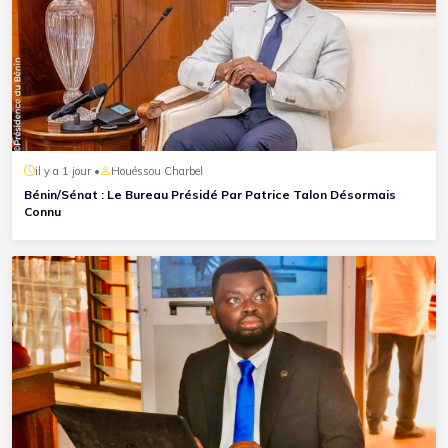
il y a 1 jour •
Houéssou Charbel
Bénin/Sénat : Le Bureau Présidé Par Patrice Talon Désormais
Connu