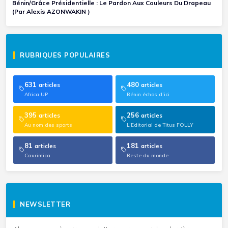
Bénin/Grâce Présidentielle : Le Pardon Aux Couleurs Du Drapeau
(Par Alexis AZONWAKIN )
RUBRIQUES POPULAIRES
631
480
articles
articles
Africa UP
Bénin échos d’ici
395
256
articles
articles
Au nom des sports
L’Editorial de Titus FOLLY
81
181
articles
articles
Caurimica
Reste du monde
NEWSLETTER