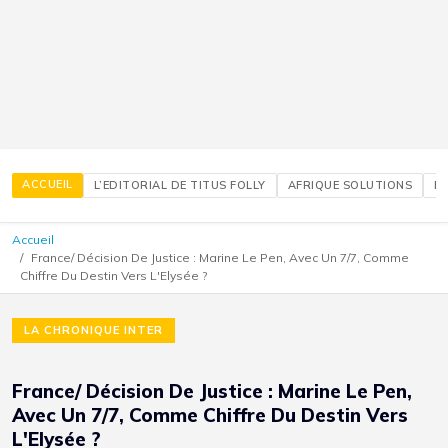
ACCUEIL
L’EDITORIAL DE TITUS FOLLY
AFRIQUE SOLUTIONS
É
Accueil
France/ Décision De Justice : Marine Le Pen, Avec Un 7/7, Comme
Chiffre Du Destin Vers L'Elysée ?
LA CHRONIQUE INTER
France/ Décision De Justice : Marine Le Pen,
Avec Un 7/7, Comme Chiffre Du Destin Vers
L'Elysée ?