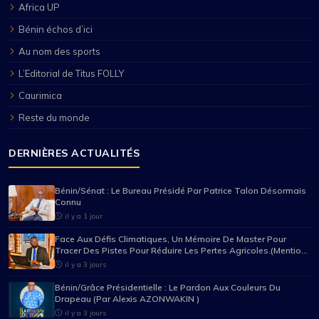
Africa UP
Bénin échos d’ici
Au nom des sports
L’Editorial de Titus FOLLY
Caurimica
Reste du monde
DERNIÈRES ACTUALITÉS
Bénin/Sénat : Le Bureau Présidé Par Patrice Talon Désormais
Connu
il y a 1 jour
Face Aux Défis Climatiques, Un Mémoire De Master Pour
Tracer Des Pistes Pour Réduire Les Pertes Agricoles.(Mention
Très Bien Pour Mario Pancrace Sossou-Houessou)
il y a 3 jours
Bénin/Grâce Présidentielle : Le Pardon Aux Couleurs Du
Drapeau (Par Alexis AZONWAKIN )
il y a 3 jours