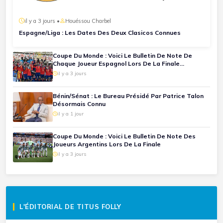
il y a 3 jours •
Houéssou Charbel
Espagne/Liga : Les Dates Des Deux Clasicos Connues
Coupe Du Monde : Voici Le Bulletin De Note De
Chaque Joueur Espagnol Lors De La Finale
Espagne-Argentine
il y a 3 jours
Bénin/Sénat : Le Bureau Présidé Par Patrice Talon
Désormais Connu
il y a 1 jour
Coupe Du Monde : Voici Le Bulletin De Note Des
Joueurs Argentins Lors De La Finale
il y a 3 jours
L'ÉDITORIAL DE TITUS FOLLY