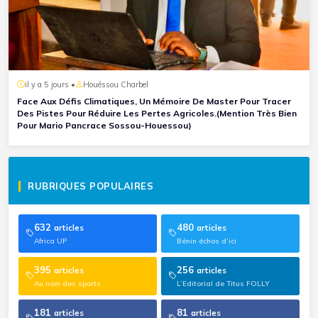
il y a 5 jours •
Houéssou Charbel
Face Aux Défis Climatiques, Un Mémoire De Master Pour Tracer
Des Pistes Pour Réduire Les Pertes Agricoles.(Mention Très Bien
Pour Mario Pancrace Sossou-Houessou)
RUBRIQUES POPULAIRES
632
480
articles
articles
Africa UP
Bénin échos d’ici
395
256
articles
articles
Au nom des sports
L’Editorial de Titus FOLLY
181
81
articles
articles