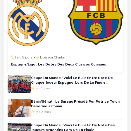
il y a 5 jours •
Houéssou Charbel
Espagne/Liga : Les Dates Des Deux Clasicos Connues
Coupe Du Monde : Voici Le Bulletin De Note De
Chaque Joueur Espagnol Lors De La Finale
Espagne-Argentine
il y a 5 jours
Bénin/Sénat : Le Bureau Présidé Par Patrice Talon
Désormais Connu
il y a 2 jours
Coupe Du Monde : Voici Le Bulletin De Note Des
Joueurs Argentins Lors De La Finale