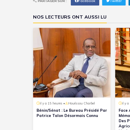
PARTAGER SUR :
Facebook
Twitter
NOS LECTEURS ONT AUSSI LU
il y a 15 heures •
Houéssou Charbel
il y a
Bénin/Sénat : Le Bureau Présidé Par
Face 
Patrice Talon Désormais Connu
Mémoi
Des P
Agric