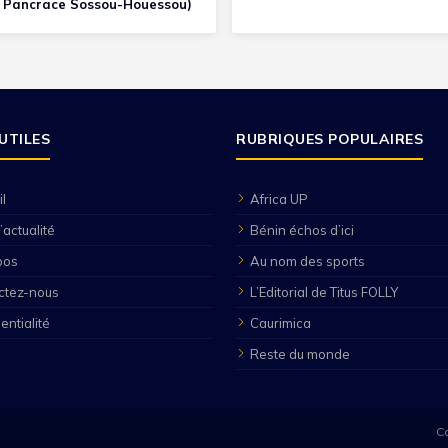
 Pancrace Sossou-Houessou)
 UTILES
RUBRIQUES POPULAIRES
l
Africa UP
’actualité
Bénin échos d’ici
pos
Au nom des sports
ctez-nous
L’Editorial de Titus FOLLY
entialité
Caurimica
Reste du monde
Co