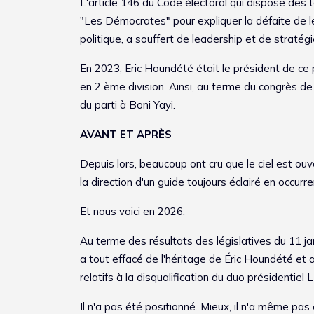
L'article 146 du Code électoral qui dispose des t
"Les Démocrates" pour expliquer la défaite de l
politique, a souffert de leadership et de stratégi
En 2023, Eric Houndété était le président de ce
en 2 ème division. Ainsi, au terme du congrès de 
du parti à Boni Yayi.
AVANT ET APRÈS
Depuis lors, beaucoup ont cru que le ciel est ou
la direction d'un guide toujours éclairé en occurr
Et nous voici en 2026.
Au terme des résultats des législatives du 11 janv
a tout effacé de l'héritage de Éric Houndété e
relatifs à la disqualification du duo présidentiel
Il n'a pas été positionné. Mieux, il n'a même pa