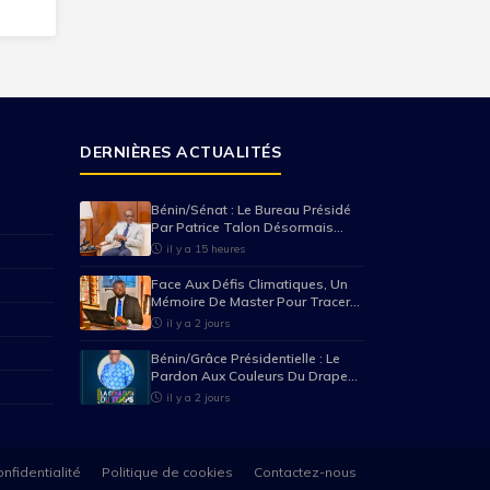
DERNIÈRES ACTUALITÉS
Bénin/Sénat : Le Bureau Présidé
Par Patrice Talon Désormais
Connu
il y a 15 heures
Face Aux Défis Climatiques, Un
Mémoire De Master Pour Tracer
Des Pistes Pour Réduire Les
il y a 2 jours
Pertes Agricoles.(Mention Très
Bien Pour Mario Pancrace
Bénin/Grâce Présidentielle : Le
Sossou-Houessou)
Pardon Aux Couleurs Du Drapeau
(Par Alexis AZONWAKIN )
il y a 2 jours
nfidentialité
Politique de cookies
Contactez-nous