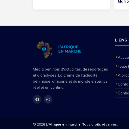
Mario
LIENS
Accuei
Toute l
Média béninois d'actualités, de reportages
À pro
et d'analyses. La crème de l'actualité
béninoise, africaine et du monde en temps
Conta
réel et en continu.
Confid
© 2026
L'Afrique en marche
. Tous droits réservés.