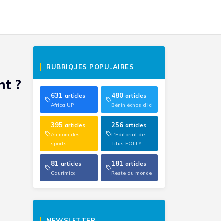
RUBRIQUES POPULAIRES
nt ?
631
480
articles
articles
Africa UP
Bénin échos d’ici
395
256
articles
articles
Au nom des
L’Editorial de
sports
Titus FOLLY
81
181
articles
articles
Caurimica
Reste du monde
NEWSLETTER