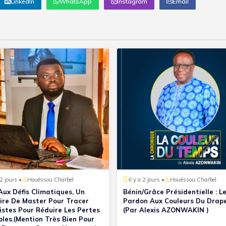
LinkedIn
WhatsApp
Instagram
Email
 2 jours •
Houéssou Charbel
il y a 2 jours •
Houéssou Charbel
Aux Défis Climatiques, Un
Bénin/Grâce Présidentielle : L
re De Master Pour Tracer
Pardon Aux Couleurs Du Drap
istes Pour Réduire Les Pertes
(Par Alexis AZONWAKIN )
oles.(Mention Très Bien Pour