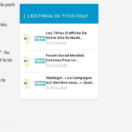
le parti
L'ÉDITORIAL DE TITUS FOLLY
ités.
Les Têtes D'affiche De
Votre Site En Mode...
27 Jul 2026
". Au
Forum Social Mondial,
 la loi
Cotonou Pour Le
Battement De Cœur D'une
29 Jun 2026
Humanité
Wadagni : « La Campagne
 la
est derrière nous...». Quel
Avenir Pour Les
15 Jun 2026
Opposants Ralliés ?