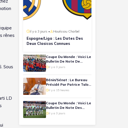
 chez
mation
équipe
il y a 3 jours •
Houéssou Charbel
es rênes
Espagne/Liga : Les Dates Des
Deux Clasicos Connues
Coupe Du Monde : Voici Le
Bulletin De Note De
Chaque Joueur Espagnol
6. Sous
il y a 3 jours
Lors De La Finale
Espagne-Argentine
Bénin/Sénat : Le Bureau
Présidé Par Patrice Talon
Désormais Connu
il y a 15 heures
arti LD
Coupe Du Monde : Voici Le
s
Bulletin De Note Des
Joueurs Argentins Lors
il y a 3 jours
De La Finale
ui