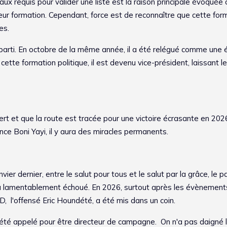
aux requis pour valider une liste est la raison principale évoquée
eur formation. Cependant, force est de reconnaître que cette for
es.
 parti. En octobre de la même année, il a été relégué comme une 
cette formation politique, il est devenu vice-président, laissant l
vert et que la route est tracée pour une victoire écrasante en 202
ence Boni Yayi, il y aura des miracles permanents.
ier dernier, entre le salut pour tous et le salut par la grâce, le p
t a lamentablement échoué. En 2026, surtout après les évènement
 LD, l'offensé Eric Houndété, a été mis dans un coin.
s été appelé pour être directeur de campagne. On n'a pas daigné l