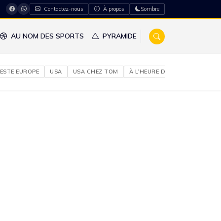
Contactez-nous
À propos
Sombre
AU NOM DES SPORTS
PYRAMIDE
ESTE EUROPE
USA
USA CHEZ TOM
À L’HEURE DU NIGERIA
À NO