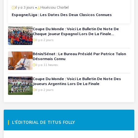
il y a 3 jours •
Houéssou Charbel
Espagne/Liga : Les Dates Des Deux Clasicos Connues
Coupe Du Monde : Voici Le Bulletin De Note De
Chaque Joueur Espagnol Lors De La Finale
Espagne-Argentine
il y a 2 jours
Bénin/Sénat : Le Bureau Présidé Par Patrice Talon
Désormais Connu
il y a 11 heures
Coupe Du Monde : Voici Le Bulletin De Note Des
Joueurs Argentins Lors De La Finale
il y a 2 jours
L'ÉDITORIAL DE TITUS FOLLY