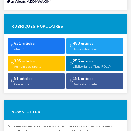
(Par Alexis AZONWAKIN )
RUBRIQUES POPULAIRES
631
480
articles
articles
Africa UP
Bénin échos d’ici
395
256
articles
articles
Au nom des sports
L’Editorial de Titus FOLLY
81
181
articles
articles
Caurimica
Reste du monde
NEWSLETTER
Abonnez-vous à notre newsletter pour recevoir les dernières