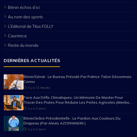
Bénin échos d’ici
Au nom des sports
L’Editorial de Titus FOLLY
Caurimica
Reste du monde
DERNIÈRES ACTUALITÉS
Bénin/Sénat : Le Bureau Présidé Par Patrice Talon Désormais
Connu
il y a 11 heures
Face Aux Défis Climatiques, Un Mémoire De Master Pour
Tracer Des Pistes Pour Réduire Les Pertes Agricoles.(Mention
Très Bien Pour Mario Pancrace Sossou-Houessou)
il y a 2 jours
Bénin/Grâce Présidentielle : Le Pardon Aux Couleurs Du
Drapeau (Par Alexis AZONWAKIN )
il y a 2 jours