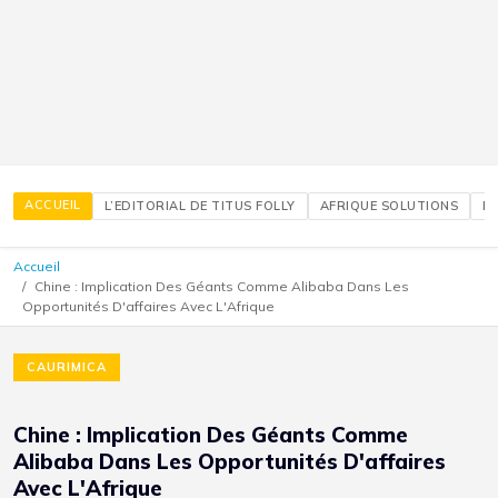
ACCUEIL
L’EDITORIAL DE TITUS FOLLY
AFRIQUE SOLUTIONS
É
Accueil
Chine : Implication Des Géants Comme Alibaba Dans Les
Opportunités D'affaires Avec L'Afrique
CAURIMICA
Chine : Implication Des Géants Comme
Alibaba Dans Les Opportunités D'affaires
Avec L'Afrique