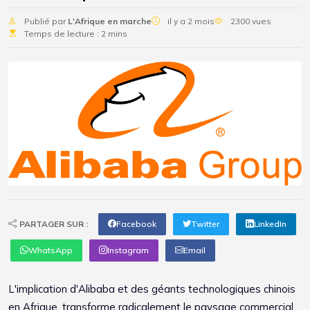
Publié par
L'Afrique en marche
il y a 2 mois
2300 vues
Temps de lecture : 2 mins
PARTAGER SUR :
Facebook
Twitter
LinkedIn
WhatsApp
Instagram
Email
L'implication d'Alibaba et des géants technologiques chinois
en Afrique, transforme radicalement le paysage commercial