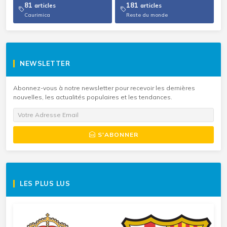
81
181
articles
articles
Caurimica
Reste du monde
NEWSLETTER
Abonnez-vous à notre newsletter pour recevoir les dernières
nouvelles, les actualités populaires et les tendances.
S'ABONNER
LES PLUS LUS