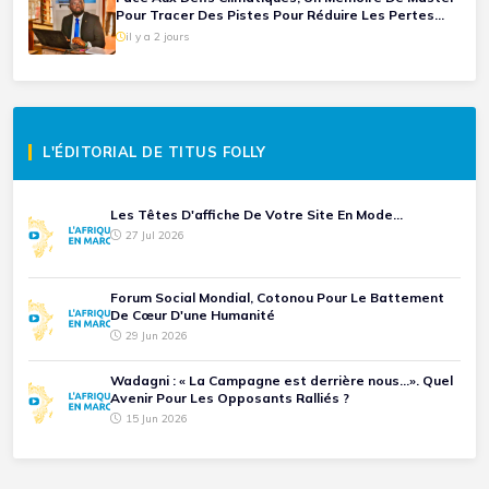
Pour Tracer Des Pistes Pour Réduire Les Pertes
Agricoles.(Mention Très Bien Pour Mario Pancrace
il y a 2 jours
Sossou-Houessou)
L'ÉDITORIAL DE TITUS FOLLY
Les Têtes D'affiche De Votre Site En Mode...
27 Jul 2026
Forum Social Mondial, Cotonou Pour Le Battement
De Cœur D'une Humanité
29 Jun 2026
Wadagni : « La Campagne est derrière nous...». Quel
Avenir Pour Les Opposants Ralliés ?
15 Jun 2026