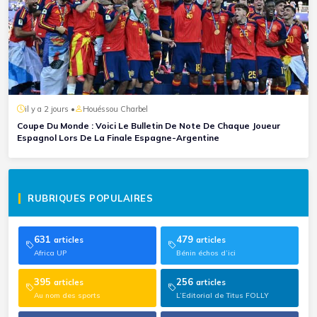
il y a 2 jours •
Houéssou Charbel
Coupe Du Monde : Voici Le Bulletin De Note De Chaque Joueur
Espagnol Lors De La Finale Espagne-Argentine
RUBRIQUES POPULAIRES
631
479
articles
articles
Africa UP
Bénin échos d’ici
395
256
articles
articles
Au nom des sports
L’Editorial de Titus FOLLY