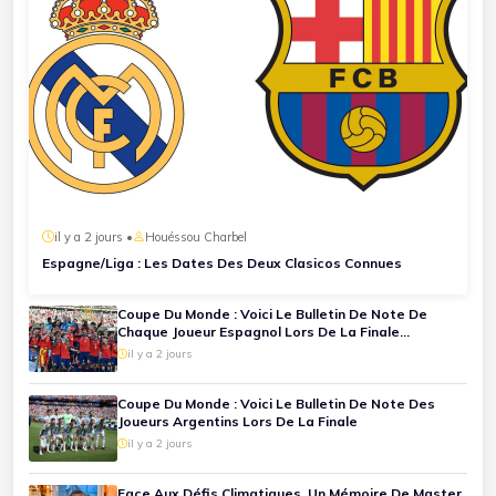
il y a 2 jours •
Houéssou Charbel
Espagne/Liga : Les Dates Des Deux Clasicos Connues
Coupe Du Monde : Voici Le Bulletin De Note De
Chaque Joueur Espagnol Lors De La Finale
Espagne-Argentine
il y a 2 jours
Coupe Du Monde : Voici Le Bulletin De Note Des
Joueurs Argentins Lors De La Finale
il y a 2 jours
Face Aux Défis Climatiques, Un Mémoire De Master