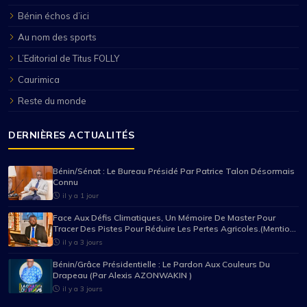
Bénin échos d’ici
Au nom des sports
L’Editorial de Titus FOLLY
Caurimica
Reste du monde
DERNIÈRES ACTUALITÉS
Bénin/Sénat : Le Bureau Présidé Par Patrice Talon Désormais
Connu
il y a 1 jour
Face Aux Défis Climatiques, Un Mémoire De Master Pour
Tracer Des Pistes Pour Réduire Les Pertes Agricoles.(Mention
Très Bien Pour Mario Pancrace Sossou-Houessou)
il y a 3 jours
Bénin/Grâce Présidentielle : Le Pardon Aux Couleurs Du
Drapeau (Par Alexis AZONWAKIN )
il y a 3 jours