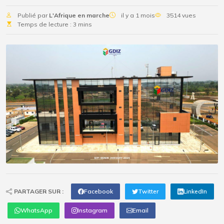
Publié par
L'Afrique en marche
il y a 1 mois
3514 vues
Temps de lecture : 3 mins
PARTAGER SUR :
Facebook
Twitter
LinkedIn
WhatsApp
Instagram
Email