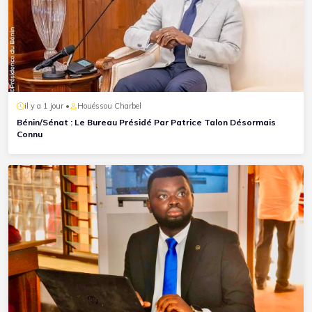
il y a 1 jour •
Houéssou Charbel
Bénin/Sénat : Le Bureau Présidé Par Patrice Talon Désormais
Connu