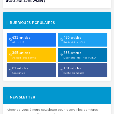
(Par Alexis AZONWAKIN )
RUBRIQUES POPULAIRES
631
480
articles
articles
Africa UP
Bénin échos d’ici
395
256
articles
articles
Au nom des sports
L’Editorial de Titus FOLLY
81
181
articles
articles
Caurimica
Reste du monde
NEWSLETTER
Abonnez-vous à notre newsletter pour recevoir les dernières