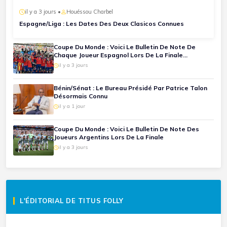
il y a 3 jours •
Houéssou Charbel
Espagne/Liga : Les Dates Des Deux Clasicos Connues
Coupe Du Monde : Voici Le Bulletin De Note De
Chaque Joueur Espagnol Lors De La Finale
Espagne-Argentine
il y a 3 jours
Bénin/Sénat : Le Bureau Présidé Par Patrice Talon
Désormais Connu
il y a 1 jour
Coupe Du Monde : Voici Le Bulletin De Note Des
Joueurs Argentins Lors De La Finale
il y a 3 jours
L'ÉDITORIAL DE TITUS FOLLY