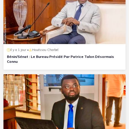
il y a 1 jour •
Houéssou Charbel
Bénin/Sénat : Le Bureau Présidé Par Patrice Talon Désormais
Connu