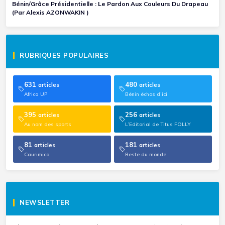
Bénin/Grâce Présidentielle : Le Pardon Aux Couleurs Du Drapeau
(Par Alexis AZONWAKIN )
RUBRIQUES POPULAIRES
631
480
articles
articles
Africa UP
Bénin échos d’ici
395
256
articles
articles
Au nom des sports
L’Editorial de Titus FOLLY
81
181
articles
articles
Caurimica
Reste du monde
NEWSLETTER