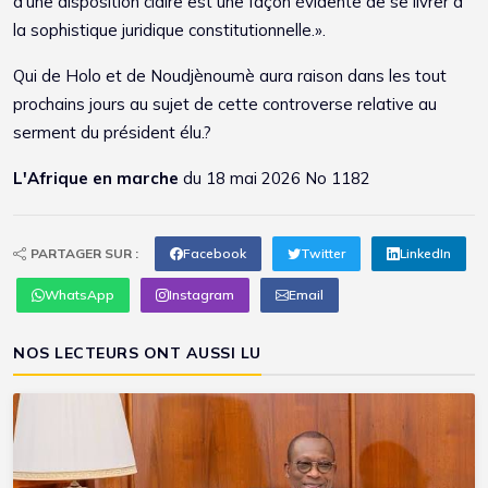
d’une disposition claire est une façon évidente de se livrer à
la sophistique juridique constitutionnelle.».
Qui de Holo et de Noudjènoumè aura raison dans les tout
prochains jours au sujet de cette controverse relative au
serment du président élu.?
L'Afrique en marche
du 18 mai 2026 No 1182
PARTAGER SUR :
Facebook
Twitter
LinkedIn
WhatsApp
Instagram
Email
NOS LECTEURS ONT AUSSI LU