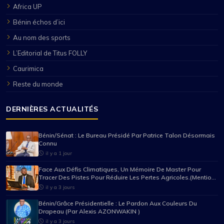
Africa UP
Bénin échos d’ici
Au nom des sports
L’Editorial de Titus FOLLY
Caurimica
Reste du monde
DERNIÈRES ACTUALITÉS
Bénin/Sénat : Le Bureau Présidé Par Patrice Talon Désormais
Connu
il y a 1 jour
Face Aux Défis Climatiques, Un Mémoire De Master Pour
Tracer Des Pistes Pour Réduire Les Pertes Agricoles.(Mention
Très Bien Pour Mario Pancrace Sossou-Houessou)
il y a 3 jours
Bénin/Grâce Présidentielle : Le Pardon Aux Couleurs Du
Drapeau (Par Alexis AZONWAKIN )
il y a 3 jours