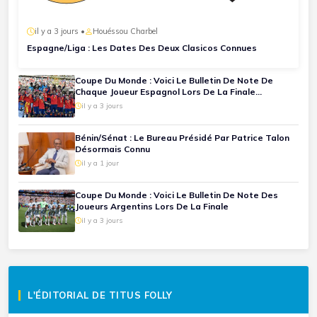
il y a 3 jours •
Houéssou Charbel
Espagne/Liga : Les Dates Des Deux Clasicos Connues
Coupe Du Monde : Voici Le Bulletin De Note De
Chaque Joueur Espagnol Lors De La Finale
Espagne-Argentine
il y a 3 jours
Bénin/Sénat : Le Bureau Présidé Par Patrice Talon
Désormais Connu
il y a 1 jour
Coupe Du Monde : Voici Le Bulletin De Note Des
Joueurs Argentins Lors De La Finale
il y a 3 jours
L'ÉDITORIAL DE TITUS FOLLY