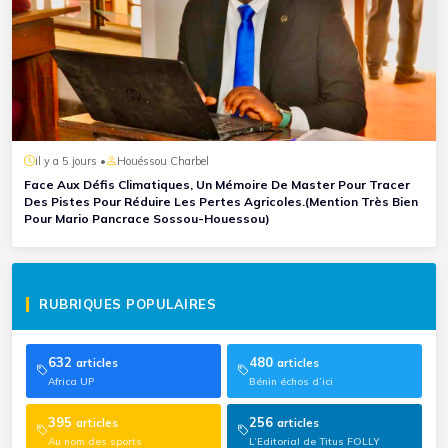
il y a 5 jours •
Houéssou Charbel
Face Aux Défis Climatiques, Un Mémoire De Master Pour Tracer
Des Pistes Pour Réduire Les Pertes Agricoles.(Mention Très Bien
Pour Mario Pancrace Sossou-Houessou)
RUBRIQUES POPULAIRES
632
480
articles
articles
Africa UP
Bénin échos d’ici
395
256
articles
articles
Au nom des sports
L’Editorial de Titus FOLLY