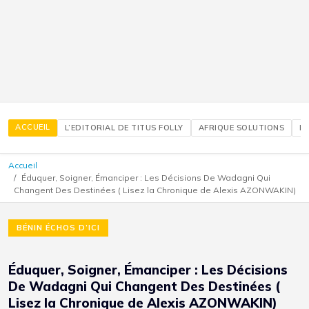
ACCUEIL
L’EDITORIAL DE TITUS FOLLY
AFRIQUE SOLUTIONS
É
Accueil
Éduquer, Soigner, Émanciper : Les Décisions De Wadagni Qui
Changent Des Destinées ( Lisez la Chronique de Alexis AZONWAKIN)
BÉNIN ÉCHOS D’ICI
Éduquer, Soigner, Émanciper : Les Décisions
De Wadagni Qui Changent Des Destinées (
Lisez la Chronique de Alexis AZONWAKIN)