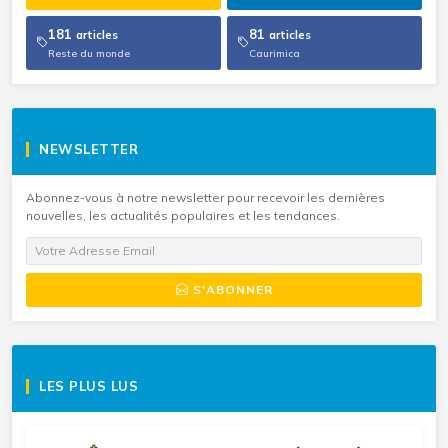
181
81
articles
articles
Reste du monde
Caurimica
NEWSLETTER
Abonnez-vous à notre newsletter pour recevoir les dernières
nouvelles, les actualités populaires et les tendances.
S'ABONNER
LES PLUS LUS