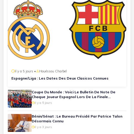
il y a 5 jours •
Houéssou Charbel
Espagne/Liga : Les Dates Des Deux Clasicos Connues
Coupe Du Monde : Voici Le Bulletin De Note De
Chaque Joueur Espagnol Lors De La Finale
Espagne-Argentine
il y a 5 jours
Bénin/Sénat : Le Bureau Présidé Par Patrice Talon
Désormais Connu
il y a 3 jours