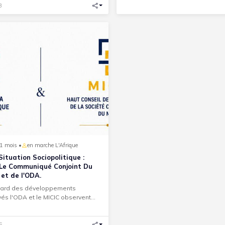
3
a 1 mois •
en marche L'Afrique
Situation Sociopolitique :
 Le Communiqué Conjoint Du
 et de l'ODA.
gard des développements
és l'ODA et le MICIC observent
gnes d'un malaise. Lisez ci-...
6