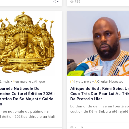
798
a 1 mois •
en marche L'Afrique
il y a 1 mois •
Charbel Houéssou
Journée Nationale Du
Afrique du Sud : Kémi Seba, U
moine Culturel Édition 2026 :
Coup Très Dur Pour Lui Au Tri
ration De Sa Majesté Guide
De Pretoria Hier
a
La demande de mise en liberté s
rnée nationale du patrimoine
caution de Kémi Seba a été rejeté
el édition 2026 se déroule au Mali
l'audience d'hier 18 juin 20...
 et 19 mai 2026. À
2556