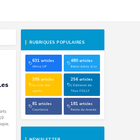
RUBRIQUES POPULAIRES
631
480
articles
articles
Africa UP
Bénin échos d’ici
395
256
articles
articles
Les
Au nom des
L’Editorial de
sports
Titus FOLLY
81
181
articles
articles
Caurimica
Reste du monde
arts
10
opie,
NEWSLETTER