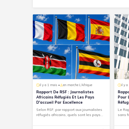
il y a 1 mois •
en marche L'Afrique
il y 
Rapport De RSF : Journalistes
Rappo
Africains Réfugiés Et Les Pays
Pour 
D'accueil Par Excellence
Réfug
Selon RSF, par rapport aux journalistes
Le Rap
réfugiés africains, quels sont les pays
sans fr
d'accueil par excell...
journal