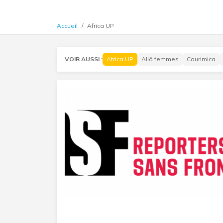
Accueil
Africa UP
VOIR AUSSI :
Africa UP
Allô femmes
Caurimica