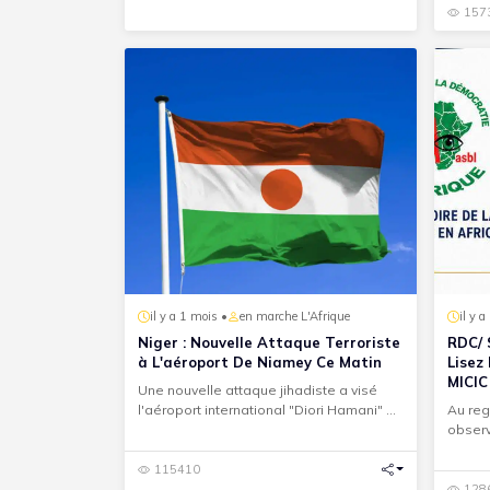
157
il y a 1 mois •
en marche L'Afrique
il y 
Niger : Nouvelle Attaque Terroriste
RDC/ 
à L'aéroport De Niamey Ce Matin
Lisez
MICIC
Une nouvelle attaque jihadiste a visé
l'aéroport international "Diori Hamani" de
Au re
Niamey, où de viole...
observ
des si
115410
128