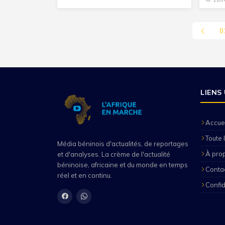
0
LIENS
Accuei
Toute l
Média béninois d'actualités, de reportages
À pro
et d'analyses. La crème de l'actualité
béninoise, africaine et du monde en temps
Conta
réel et en continu.
Confid