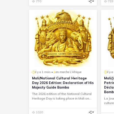
770
719
il y a 1 mois •
en marche L'Afrique
il y 
Mali/National Cultural Heritage
Mali/
Day 2026 Edition: Declaration of His
Patri
Majesty Guide Bamba
Décla
Bamb
The 2026 edition of the National Cultural
Heritage Day is taking place in Mali on
La Jou
May 18 and 19, 202...
cultur
les 18
1020