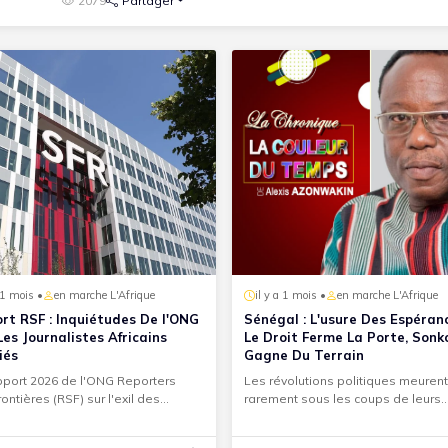
2079
Partager
a 1 mois •
en marche L'Afrique
il y a 1 mois •
en marche L'Afrique
rt RSF : Inquiétudes De l'ONG
Sénégal : L'usure Des Espéran
Les Journalistes Africains
Le Droit Ferme La Porte, Sonk
iés
Gagne Du Terrain
port 2026 de l'ONG Reporters
Les révolutions politiques meurent
ontières (RSF) sur l'exil des
rarement sous les coups de leurs
istes, publié à l'occ...
adversaires. Elles s'éteignent p...