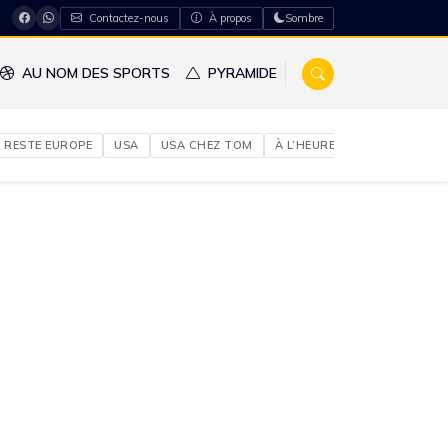
Contactez-nous
À propos
Sombre
AU NOM DES SPORTS
PYRAMIDE
RESTE EUROPE
USA
USA CHEZ TOM
À L’HEURE DU NIGERIA
À 