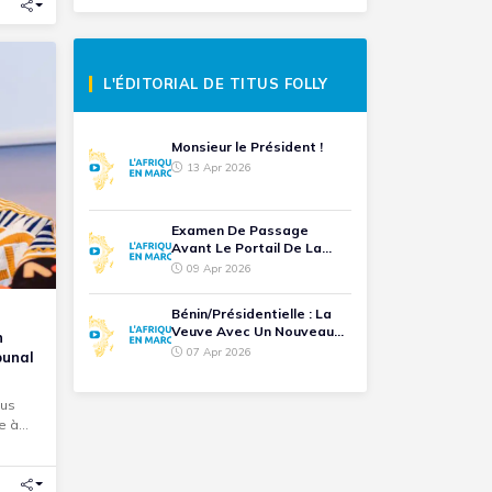
L'ÉDITORIAL DE TITUS FOLLY
Monsieur le Président !
13 Apr 2026
Examen De Passage
Avant Le Portail De La
Marina
09 Apr 2026
Bénin/Présidentielle : La
Veuve Avec Un Nouveau
n
Partenaire Sans Trahison
07 Apr 2026
bunal
Ni Péché
ous
e à