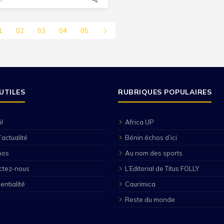
1
02
03
04
05
 UTILES
RUBRIQUES POPULAIRES
l
Africa UP
’actualité
Bénin échos d’ici
pos
Au nom des sports
ctez-nous
L’Editorial de Titus FOLLY
entialité
Caurimica
Reste du monde